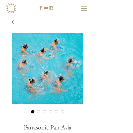
庫存單位： pan
Panasonic Pan Asia